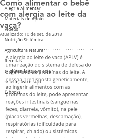
Como alimentar o bebê
Alegria Alimentar
com alergia ao leite da
Materiais de Apoio
vaca?
Vídeos
Atualizado:
10 de set. de 2018
Nutrição Sistêmica
Agricultura Natural
A alergia ao leite de vaca (APLV) é 
Receitas
uma reação do sistema de defesa do 
s/ glúten leite ovo soja
organismo às proteínas do leite. A 
pessoa predisposta geneticamente, 
s/ leite, ovo e soja
ao ingerir alimentos com as 
E-books
proteínas do leite, pode apresentar 
reações intestinais (sangue nas 
fezes, diarreia, vômito), na pele 
(placas vermelhas, descamação), 
respiratórias (dificuldade para 
respirar, chiado) ou sistêmicas 