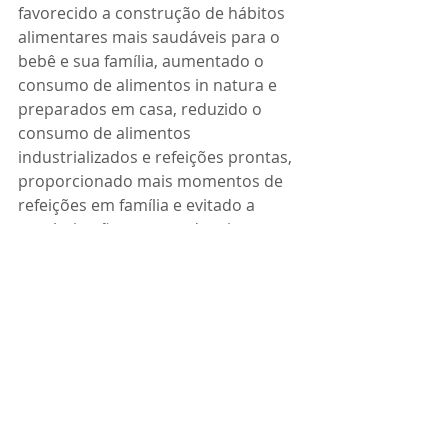
favorecido a construção de hábitos 
alimentares mais saudáveis para o 
bebê e sua família, aumentado o 
consumo de alimentos in natura e 
preparados em casa, reduzido o 
consumo de alimentos 
industrializados e refeições prontas, 
proporcionado mais momentos de 
refeições em família e evitado a 
escolarização precoce de crianças.  
Se olharmos por essa ótica, a APLV 
tem sido um fator protetor para 
crianças na primeira infância, por 
essa razão hoje eu não a chamo de 
alergia alimentar e sim alegria 
alimentar.