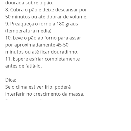
dourada sobre o pão.
8. Cubra o pão e deixe descansar por 
50 minutos ou até dobrar de volume.
9. Preaqueça o forno a 180 graus 
(temperatura média).
10. Leve o pão ao forno para assar 
por aproximadamente 45-50 
minutos ou até ficar douradinho.
11. Espere esfriar completamente 
antes de fatiá-lo.
Dica:
Se o clima estiver frio, poderá 
interferir no crescimento da massa. 
Para que isso não aconteça você 
poderá dar um empurrãozinho pra 
massa crescer e o pão ficar bem 
gostoso: