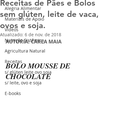
Receitas de Pães e Bolos
Alegria Alimentar
sem glúten, leite de vaca,
Materiais de Apoio
ovos e soja.
Vídeos
Atualizado:
6 de nov. de 2018
Nutrição Sistêmica
AUTORIA: CARLA MAIA
Agricultura Natural
Receitas
BOLO MOUSSE DE 
s/ glúten leite ovo soja
CHOCOLATE
s/ leite, ovo e soja
E-books