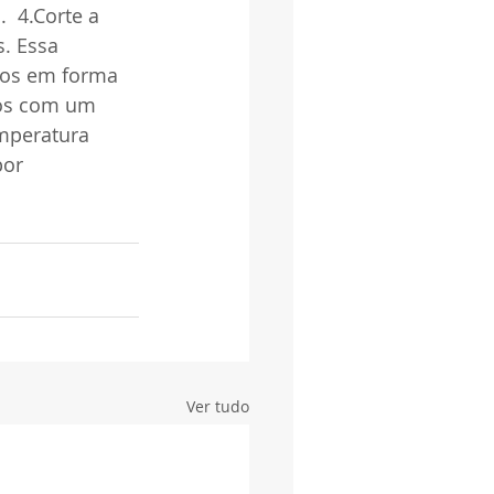
 4.Corte a 
. Essa 
hos em forma 
hos com um 
mperatura 
or 
Ver tudo