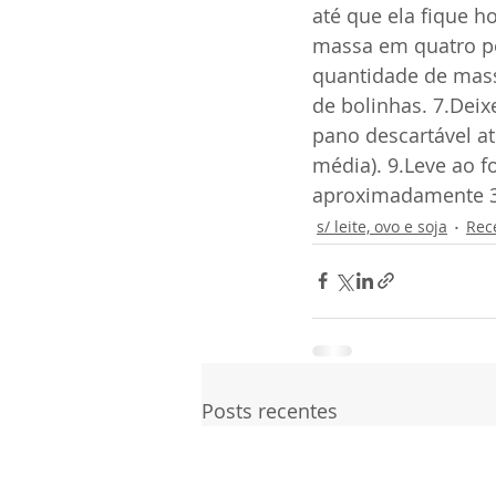
até que ela fique h
massa em quatro po
quantidade de mass
de bolinhas. 7.Dei
pano descartável a
média). 9.Leve ao 
aproximadamente 30
s/ leite, ovo e soja
Rec
Posts recentes