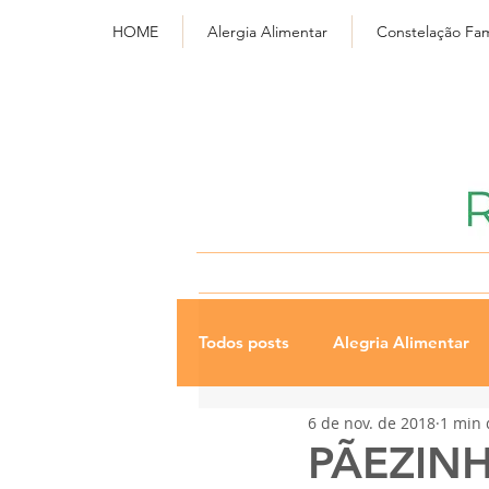
HOME
Alergia Alimentar
Constelação Fam
Todos posts
Alegria Alimentar
6 de nov. de 2018
1 min 
Receitas
s/ glúten leite ov
PÃEZIN