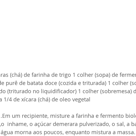
aras (chá) de farinha de trigo 1 colher (sopa) de ferme
de purê de batata doce (cozida e triturada) 1 colher (
 (triturado no liquidificador) 1 colher (sobremesa) de
 1/4 de xícara (chá) de oleo vegetal  
1.Em um recipiente, misture a farinha e fermento biol
,o  inhame, o açúcar demerara pulverizado, o sal, a b
 água morna aos poucos, enquanto mistura a massa.