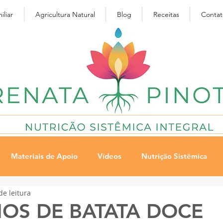
iliar
Agricultura Natural
Blog
Receitas
Contat
Materiais de Apoio
Vídeos
Nutrição Sistêmica
de leitura
o soja
s/ leite, ovo e soja
E-books
HOS DE BATATA DOCE