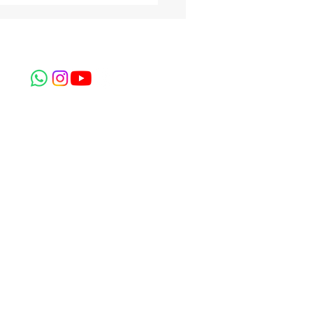
alhar com alergia
entar?
repinotti@gmail.com