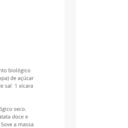
nto biológico 
sopa) de açúcar 
 sal  1 xícara 
ógico seco. 
atata doce e 
 Sove a massa 